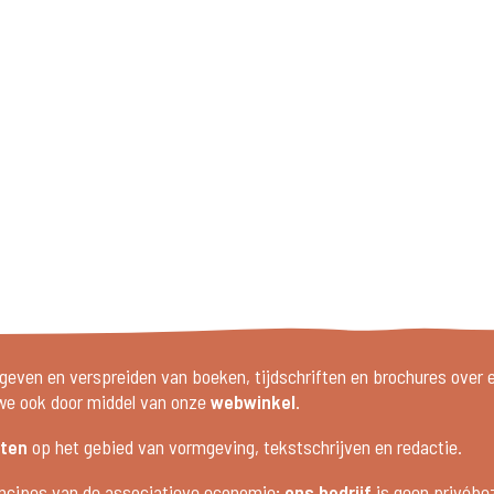
geven en verspreiden van boeken, tijdschriften en brochures over 
 we ook door middel van onze
webwinkel
.
sten
op het gebied van vormgeving, tekstschrijven en redactie.
incipes van de associatieve economie;
ons bedrijf
is geen privébez