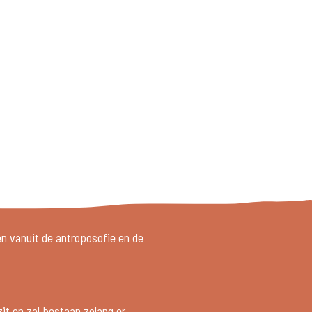
en vanuit de antroposofie en de
it en zal bestaan zolang er