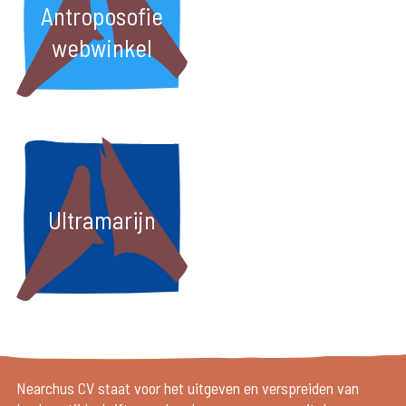
Antroposofie
webwinkel
Ultramarijn
Nearchus CV staat voor het uitgeven en verspreiden van